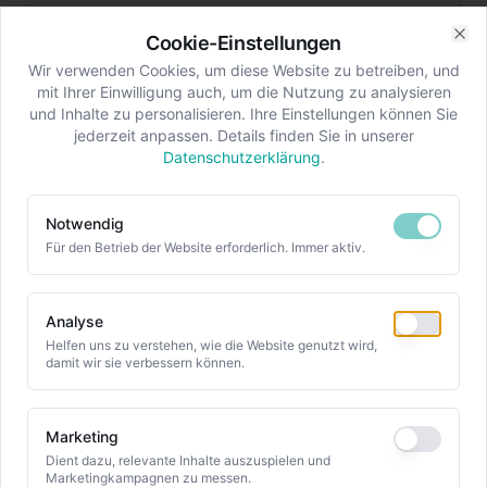
Aufbau eines dedizierten
Cookie-Einstellungen
Qualitätssicherungsprogramms für einen
Clo
Wir verwenden Cookies, um diese Website zu betreiben, und
Verteidigungsfahrzeughersteller beim Übergang
mit Ihrer Einwilligung auch, um die Nutzung zu analysieren
zu neuen Plattformarchitekturen.
und Inhalte zu personalisieren. Ihre Einstellungen können Sie
jederzeit anpassen. Details finden Sie in unserer
Vollständige Konformität mit den AQAP-
Datenschutzerklärung
.
Qualitätsstandards.
Notwendig
Für den Betrieb der Website erforderlich. Immer aktiv.
Baumaschinen
Fallstudie
Analyse
Nacharbeitskampagne bei
Helfen uns zu verstehen, wie die Website genutzt wird,
Baumaschinen
damit wir sie verbessern können.
Steuerung eines groß angelegten
Nacharbeitsprogramms für einen Baumaschinen-
Marketing
OEM mit mobilen Teams in 4 europäischen
Dient dazu, relevante Inhalte auszuspielen und
Märkten.
Marketingkampagnen zu messen.