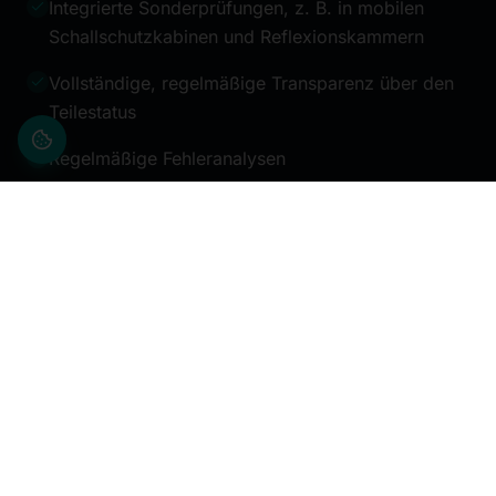
Integrierte Sonderprüfungen, z. B. in mobilen
Schallschutzkabinen und Reflexionskammern
Vollständige, regelmäßige Transparenz über den
Teilestatus
Regelmäßige Fehleranalysen
Kenntnis der Produkte, Fehler, Ursachen und
Präventivmaßnahmen
Logistikleistungen
Höchste Prozess-, Daten- und
Informationssicherheit
Einsatz modernster Hard- und Software
Online-Datenbanksystem zur Dokumentation und
detailliertem Reporting