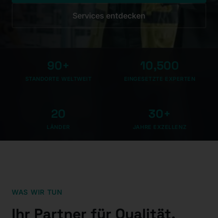
Services entdecken
90+
10,500
STANDORTE WELTWEIT
EINGESETZTE EXPERTEN
20
30+
LÄNDER
JAHRE EXZELLENZ
WAS WIR TUN
Ihr Partner für Qualität,