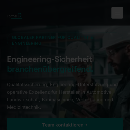
GLOBALER PARTNER FÜR QUALITÄT &
ENGINEERING
Engineering-Sicherheit
branchenübergreifend.
Qualitätssicherung, Engineering-Unterstützung und
operative Exzellenz für Hersteller in Automotive,
Landwirtschaft, Baumaschinen, Verteidigung und
Medizintechnik.
Team kontaktieren