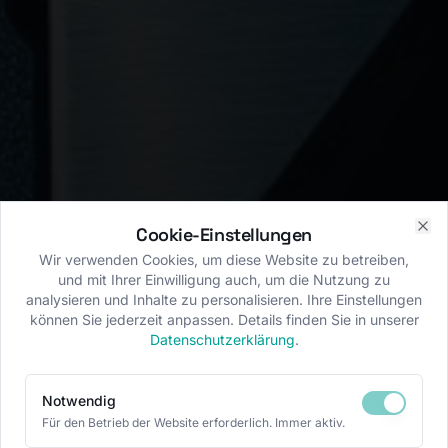
Cookie-Einstellungen
Clo
Wir verwenden Cookies, um diese Website zu betreiben,
und mit Ihrer Einwilligung auch, um die Nutzung zu
analysieren und Inhalte zu personalisieren. Ihre Einstellungen
können Sie jederzeit anpassen. Details finden Sie in unserer
Datenschutzerklärung
.
Notwendig
Für den Betrieb der Website erforderlich. Immer aktiv.