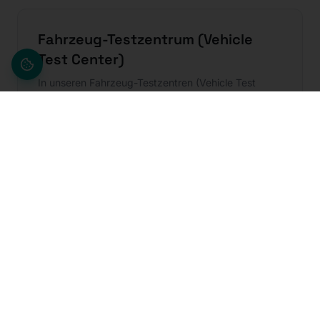
Fahrzeug-Testzentrum (Vehicle
Test Center)
In unseren Fahrzeug-Testzentren (Vehicle Test
Centers) führen wir Test- und Validierungsfahrten in
der Fahrzeugentwicklung nach Ihren spezifischen
Anforderungen durch.
Mehr erfahren
QCC –
Qualitätsbestätigungszentrum
Als Teil Ihres Wareneingangsmanagements stellen
unsere Qualitätsbestätigungszentren (QCC) sicher,
dass nur fehlerfreie Teile in die Fahrzeuge verbaut