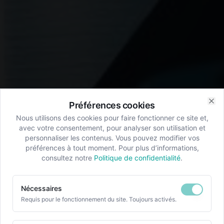
Préférences cookies
Clo
Nous utilisons des cookies pour faire fonctionner ce site et,
avec votre consentement, pour analyser son utilisation et
personnaliser les contenus. Vous pouvez modifier vos
préférences à tout moment. Pour plus d’informations,
consultez notre
Politique de confidentialité
.
Nécessaires
Requis pour le fonctionnement du site. Toujours activés.