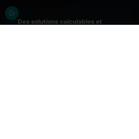
Des solutions calculables et
prévisibles
Toutes les prestations incluses dans notre
offre de services sont disponibles
immédiatement après la conclusion du
partenariat, sans investissement initial
important. Vous n'avez plus besoin de
construire péniblement votre propre
infrastructure et votre propre réseau après-
vente. La mise en place d'une division
après-vente devient ainsi plus calculable et
surtout plus prévisible pour les OEM.
Vous nous indiquez vos objectifs et vos
perspectives de croissance, et nous