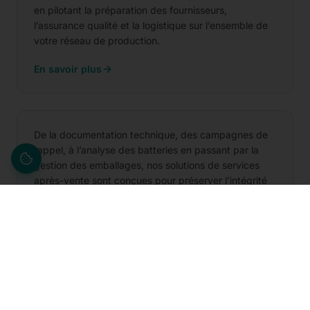
en pilotant la préparation des fournisseurs,
l’assurance qualité et la logistique sur l’ensemble de
votre réseau de production.
En savoir plus
Services après-vente
De la documentation technique, des campagnes de
rappel, à l’analyse des batteries en passant par la
gestion des emballages, nos solutions de services
après-vente sont conçues pour préserver l’intégrité
des produits et optimiser l’expérience client.
En savoir plus
Services transversaux
Nous combinons expertise, innovation et
collaboration pour transformer les défis en