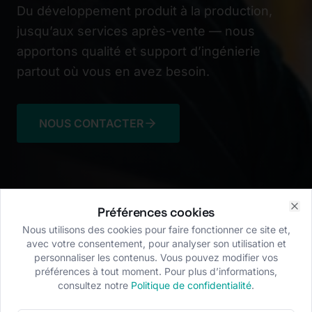
Du développement produit à la production,
jusqu’aux services après-vente — nous
apportons qualité et support d’ingénierie
partout où vous en avez besoin.
NOUS CONTACTER
Préférences cookies
Clo
Nous utilisons des cookies pour faire fonctionner ce site et,
avec votre consentement, pour analyser son utilisation et
personnaliser les contenus. Vous pouvez modifier vos
préférences à tout moment. Pour plus d’informations,
consultez notre
Politique de confidentialité
.