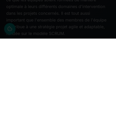
optimale à leurs différents domaines d'intervention
dans les projets concernés. Il est tout aussi
important que l'ensemble des membres de l'équipe
contribue à une stratégie projet agile et adaptable,
fondée sur le modèle SCRUM.
Selon la nature et l'ampleur du projet, le Groupe
constitue des équipes d'experts issues de ses
testeurs certifiés ISTQB, test managers, architectes
de test et responsables d'environnements de test,
disposant d'une expérience éprouvée dans la
configuration, l'exécution et l'évaluation des cas de
test. Ils travaillent en équipe pour vérifier si les
nouvelles mises à jour logicielles sont prêtes à être
diffusées. Le contrôle du bon fonctionnement du
logiciel avec les autres environnements logiciels
embarqués dans le véhicule est tout aussi important.