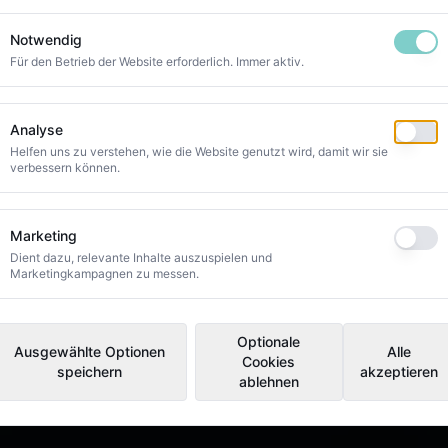
Notwendig
Für den Betrieb der Website erforderlich. Immer aktiv.
Analyse
Helfen uns zu verstehen, wie die Website genutzt wird, damit wir sie
verbessern können.
Marketing
Dient dazu, relevante Inhalte auszuspielen und
Marketingkampagnen zu messen.
Optionale
Ausgewählte Optionen
Alle
Cookies
speichern
akzeptieren
ablehnen