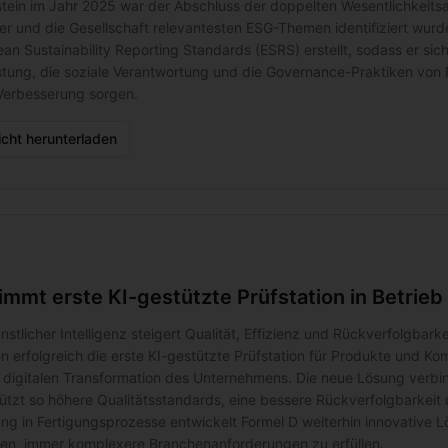
nstein im Jahr 2025 war der Abschluss der doppelten Wesentlichkeits
der und die Gesellschaft relevantesten ESG-Themen identifiziert wurd
an Sustainability Reporting Standards (ESRS) erstellt, sodass er sic
istung, die soziale Verantwortung und die Governance-Praktiken von Fo
 Verbesserung sorgen.
cht herunterladen
nimmt erste KI-gestützte Prüfstation in Betrieb
nstlicher Intelligenz steigert Qualität, Effizienz und Rückverfolgb
en erfolgreich die erste KI-gestützte Prüfstation für Produkte und 
digitalen Transformation des Unternehmens. Die neue Lösung verbindet
ützt so höhere Qualitätsstandards, eine bessere Rückverfolgbarkeit u
rung in Fertigungsprozesse entwickelt Formel D weiterhin innovative 
en, immer komplexere Branchenanforderungen zu erfüllen.