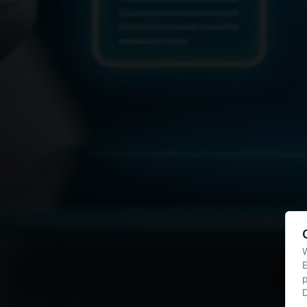
W
E
p
D