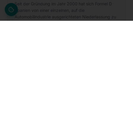
Seit der Gründung im Jahr 2000 hat sich Formel D
Spanien von einer einzelnen, auf die
Automobilindustrie ausgerichteten Niederlassung zu
einer landesweiten Organisation mit 11 Standorten,
mehr als 700 Mitarbeitenden und über 20 Services
für zentrale Branchen entwickelt. Die Geschichte
begann im Jahr 2000 mit der Gründung von Formel D
Spanien und der ersten Niederlassung in Saragossa.
In den Folgejahren baute die Organisation ihre
Präsenz im ganzen Land aus, eröffnete neue
Standorte in Barcelona, Sevilla und Jaén und
vertiefte die Zusammenarbeit mit großen Kunden
durch Projekte in den Bereichen Qualitätssicherung,
Engineering, Fertigungsunterstützung und
Fahrzeuginstandsetzung. Heute ist Formel D Spanien
an 11 Standorten tätig, beschäftigt mehr als 700
Mitarbeitende und bietet über 20 Services für
zentrale Branchen an.
Weiterlesen →