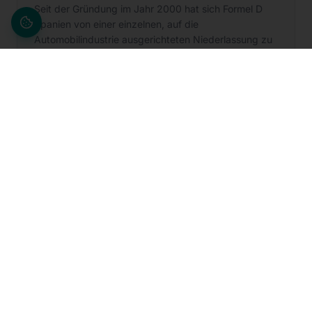
Seit der Gründung im Jahr 2000 hat sich Formel D
Spanien von einer einzelnen, auf die
Automobilindustrie ausgerichteten Niederlassung zu
einer landesweiten Organisation mit 11 Standorten,
mehr als 700 Mitarbeitenden und über 20 Services
für zentrale Branchen entwickelt. Die Geschichte
begann im Jahr 2000 mit der Gründung von Formel D
Spanien und der ersten Niederlassung in Saragossa.
In den Folgejahren baute die Organisation ihre
Präsenz im ganzen Land aus, eröffnete neue
Standorte in Barcelona, Sevilla und Jaén und
vertiefte die Zusammenarbeit mit großen Kunden
durch Projekte in den Bereichen Qualitätssicherung,
Engineering, Fertigungsunterstützung und
Fahrzeuginstandsetzung. Heute ist Formel D Spanien
an 11 Standorten tätig, beschäftigt mehr als 700
Mitarbeitende und bietet über 20 Services für
zentrale Branchen an.
Weiterlesen →