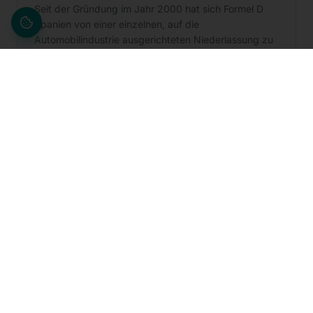
Seit der Gründung im Jahr 2000 hat sich Formel D
Spanien von einer einzelnen, auf die
Automobilindustrie ausgerichteten Niederlassung zu
einer landesweiten Organisation mit 11 Standorten,
mehr als 700 Mitarbeitenden und über 20 Services
für zentrale Branchen entwickelt. Die Geschichte
begann im Jahr 2000 mit der Gründung von Formel D
Spanien und der ersten Niederlassung in Saragossa.
In den Folgejahren baute die Organisation ihre
Präsenz im ganzen Land aus, eröffnete neue
Standorte in Barcelona, Sevilla und Jaén und
vertiefte die Zusammenarbeit mit großen Kunden
durch Projekte in den Bereichen Qualitätssicherung,
Engineering, Fertigungsunterstützung und
Fahrzeuginstandsetzung. Heute ist Formel D Spanien
an 11 Standorten tätig, beschäftigt mehr als 700
Mitarbeitende und bietet über 20 Services für
zentrale Branchen an.
Weiterlesen →