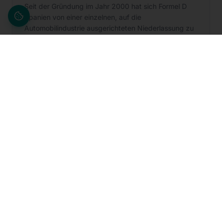
Seit der Gründung im Jahr 2000 hat sich Formel D
Spanien von einer einzelnen, auf die
Automobilindustrie ausgerichteten Niederlassung zu
einer landesweiten Organisation mit 11 Standorten,
mehr als 700 Mitarbeitenden und über 20 Services
für zentrale Branchen entwickelt. Die Geschichte
begann im Jahr 2000 mit der Gründung von Formel D
Spanien und der ersten Niederlassung in Saragossa.
In den Folgejahren baute die Organisation ihre
Präsenz im ganzen Land aus, eröffnete neue
Standorte in Barcelona, Sevilla und Jaén und
vertiefte die Zusammenarbeit mit großen Kunden
durch Projekte in den Bereichen Qualitätssicherung,
Engineering, Fertigungsunterstützung und
Fahrzeuginstandsetzung. Heute ist Formel D Spanien
an 11 Standorten tätig, beschäftigt mehr als 700
Mitarbeitende und bietet über 20 Services für
zentrale Branchen an.
Weiterlesen →