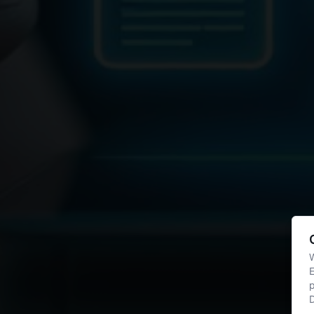
W
E
p
D