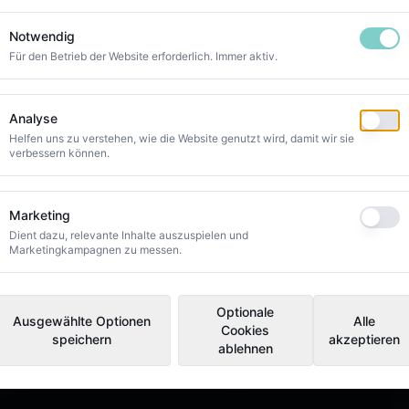
Notwendig
Für den Betrieb der Website erforderlich. Immer aktiv.
Analyse
Helfen uns zu verstehen, wie die Website genutzt wird, damit wir sie
verbessern können.
Marketing
Dient dazu, relevante Inhalte auszuspielen und
Marketingkampagnen zu messen.
Optionale
Ausgewählte Optionen
Alle
Cookies
speichern
akzeptieren
ablehnen