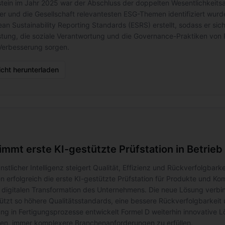
nstein im Jahr 2025 war der Abschluss der doppelten Wesentlichkeits
der und die Gesellschaft relevantesten ESG-Themen identifiziert wurd
an Sustainability Reporting Standards (ESRS) erstellt, sodass er sic
istung, die soziale Verantwortung und die Governance-Praktiken von Fo
 Verbesserung sorgen.
cht herunterladen
nimmt erste KI-gestützte Prüfstation in Betrieb
nstlicher Intelligenz steigert Qualität, Effizienz und Rückverfolgb
en erfolgreich die erste KI-gestützte Prüfstation für Produkte und 
digitalen Transformation des Unternehmens. Die neue Lösung verbindet
ützt so höhere Qualitätsstandards, eine bessere Rückverfolgbarkeit u
rung in Fertigungsprozesse entwickelt Formel D weiterhin innovative 
en, immer komplexere Branchenanforderungen zu erfüllen.