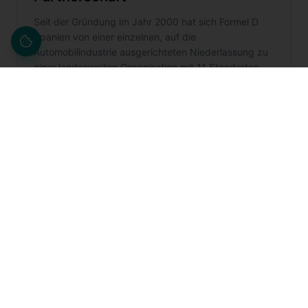
Seit der Gründung im Jahr 2000 hat sich Formel D
Spanien von einer einzelnen, auf die
Automobilindustrie ausgerichteten Niederlassung zu
einer landesweiten Organisation mit 11 Standorten,
mehr als 700 Mitarbeitenden und über 20 Services
für zentrale Branchen entwickelt. Die Geschichte
begann im Jahr 2000 mit der Gründung von Formel D
Spanien und der ersten Niederlassung in Saragossa.
In den Folgejahren baute die Organisation ihre
Präsenz im ganzen Land aus, eröffnete neue
Standorte in Barcelona, Sevilla und Jaén und
vertiefte die Zusammenarbeit mit großen Kunden
durch Projekte in den Bereichen Qualitätssicherung,
Engineering, Fertigungsunterstützung und
Fahrzeuginstandsetzung. Heute ist Formel D Spanien
an 11 Standorten tätig, beschäftigt mehr als 700
Mitarbeitende und bietet über 20 Services für
zentrale Branchen an.
Weiterlesen →