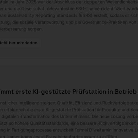
nstein im Jahr 2025 war der Abschluss der doppelten Wesentlichkeits
der und die Gesellschaft relevantesten ESG-Themen identifiziert wurd
an Sustainability Reporting Standards (ESRS) erstellt, sodass er sic
istung, die soziale Verantwortung und die Governance-Praktiken von Fo
 Verbesserung sorgen.
icht herunterladen
nimmt erste KI-gestützte Prüfstation in Betrieb
nstlicher Intelligenz steigert Qualität, Effizienz und Rückverfolgb
en erfolgreich die erste KI-gestützte Prüfstation für Produkte und 
digitalen Transformation des Unternehmens. Die neue Lösung verbinde
ützt so höhere Qualitätsstandards, eine bessere Rückverfolgbarkeit u
rung in Fertigungsprozesse entwickelt Formel D weiterhin innovative 
en, immer komplexere Branchenanforderungen zu erfüllen.