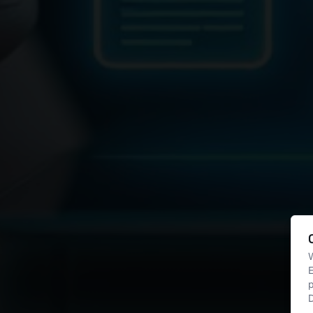
W
E
p
D