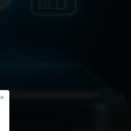
Close
r