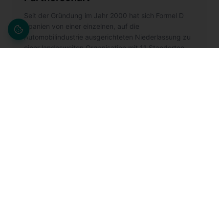
Seit der Gründung im Jahr 2000 hat sich Formel D
Spanien von einer einzelnen, auf die
Automobilindustrie ausgerichteten Niederlassung zu
einer landesweiten Organisation mit 11 Standorten,
mehr als 700 Mitarbeitenden und über 20 Services
für zentrale Branchen entwickelt. Die Geschichte
begann im Jahr 2000 mit der Gründung von Formel D
Spanien und der ersten Niederlassung in Saragossa.
In den Folgejahren baute die Organisation ihre
Präsenz im ganzen Land aus, eröffnete neue
Standorte in Barcelona, Sevilla und Jaén und
vertiefte die Zusammenarbeit mit großen Kunden
durch Projekte in den Bereichen Qualitätssicherung,
Engineering, Fertigungsunterstützung und
Fahrzeuginstandsetzung. Heute ist Formel D Spanien
an 11 Standorten tätig, beschäftigt mehr als 700
Mitarbeitende und bietet über 20 Services für
zentrale Branchen an.
Weiterlesen →