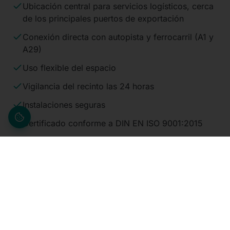
Ubicación central para servicios logísticos, cerca
de los principales puertos de exportación
Conexión directa con autopista y ferrocarril (A1 y
A29)
Uso flexible del espacio
Vigilancia del recinto las 24 horas
Instalaciones seguras
Certificado conforme a DIN EN ISO 9001:2015