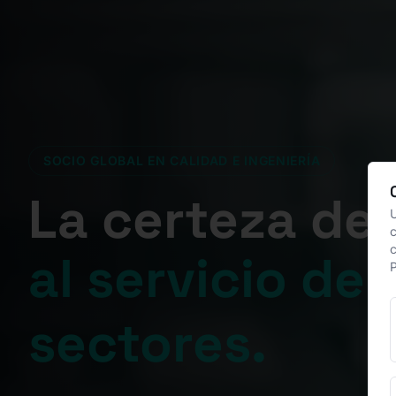
SOCIO GLOBAL EN CALIDAD E INGENIERÍA
La certeza de 
U
c
c
al servicio de 
P
sectores.