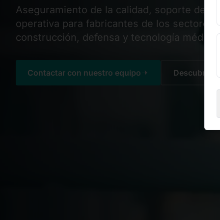
Aseguramiento de la calidad, soporte de in
operativa para fabricantes de los sectores 
construcción, defensa y tecnología médica.
Contactar con nuestro equipo
Descubrir nu