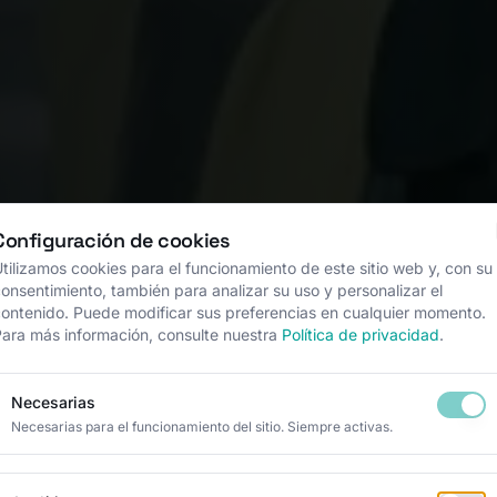
Configuración de cookies
la ingeniería
tilizamos cookies para el funcionamiento de este sitio web y, con su
onsentimiento, también para analizar su uso y personalizar el
ontenido. Puede modificar sus preferencias en cualquier momento.
todos los
ara más información, consulte nuestra
Política de privacidad
.
Necesarias
Necesarias para el funcionamiento del sitio. Siempre activas.