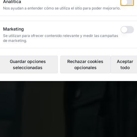
Analítica
geniería y excelencia
Nos ayudan a entender cómo se utiliza el sitio para poder mejorarlo.
automotriz, agrícola,
Marketing
Se utilizan para ofrecer contenido relevante y medir las campañas
de marketing.
estros servicios
Guardar opciones
Rechazar cookies
Aceptar
seleccionadas
opcionales
todo